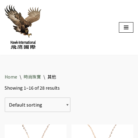
Skip
to
content
Home
\
時尚珠寶
\
其他
Showing 1–16 of 28 results