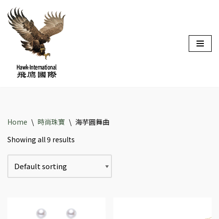
Skip
to
content
Home
\
時尚珠寶
\
海芋圓舞曲
Showing all 9 results