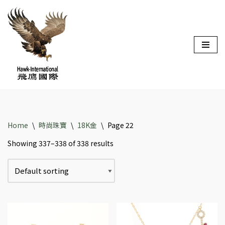
Skip
to
content
Home
\
時尚珠寶
\
18K金
\
Page 22
Showing 337–338 of 338 results