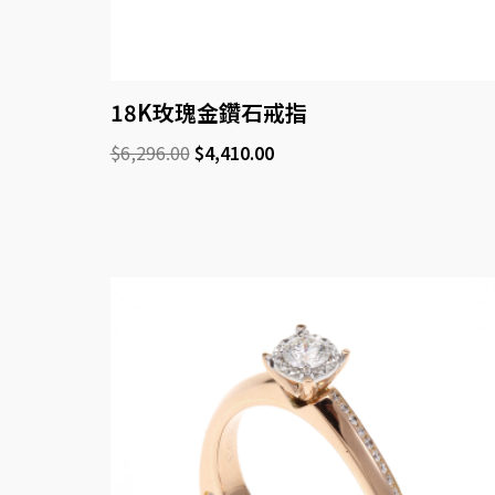
18K玫瑰金鑽石戒指
$
6,296.00
$
4,410.00