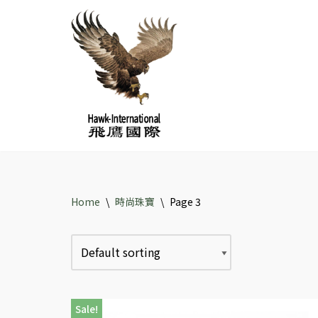
Skip
to
content
Home
\
時尚珠寶
\
Page 3
Sale!