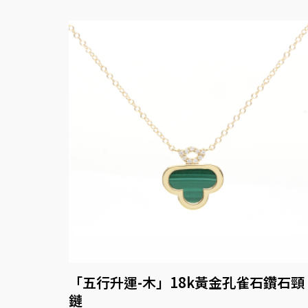
「五行升運-木」18k黃金孔雀石鑽石頸
鏈