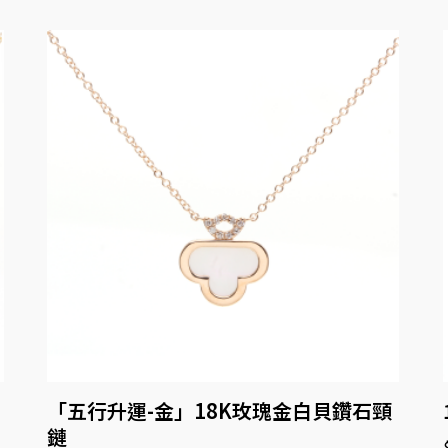
「五行升運-金」18K玫瑰金白貝鑽石頸
鏈