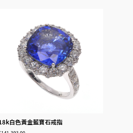
18k白色黃金藍寶石戒指
$
141,393.00