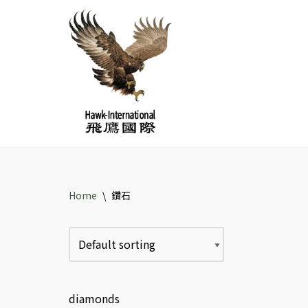
Skip
to
content
Home
\
鑽石
diamonds