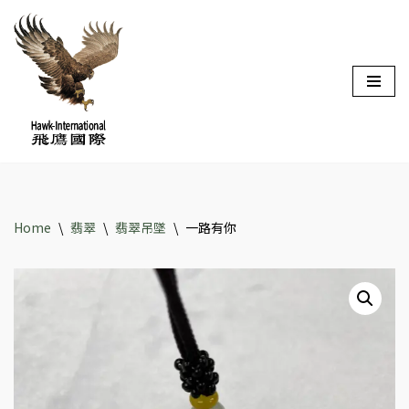
Skip
to
content
Home
\
翡翠
\
翡翠吊墜
\
一路有你