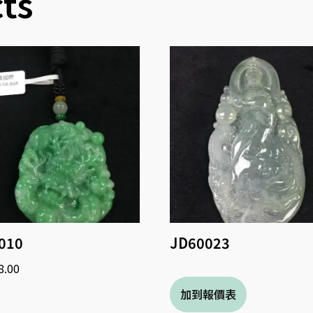
ts
010
JD60023
8.00