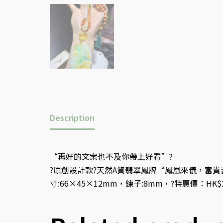
Description
“再好的文案也不及你帶上好看”?
?原創設計款?天然A貨翡翠鳳牌“鳳凰來儀，富貴
寸:66×45×12mm，鍊子:8mm，?特惠價：HK$3