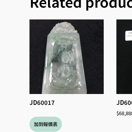
Related produc
JD60017
JD60
$
68,88