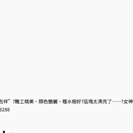
吉祥”?雕工精美，顏色艷麗，種水極好?這塊太漂亮了……?女神必
288