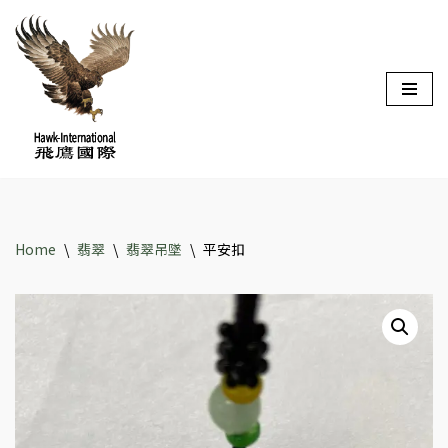
Skip
to
content
Home
\
翡翠
\
翡翠吊墜
\
平安扣