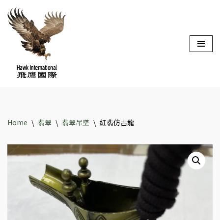
Skip
to
content
Home
\
翡翠
\
翡翠吊墜
\
紅翡仿古龍