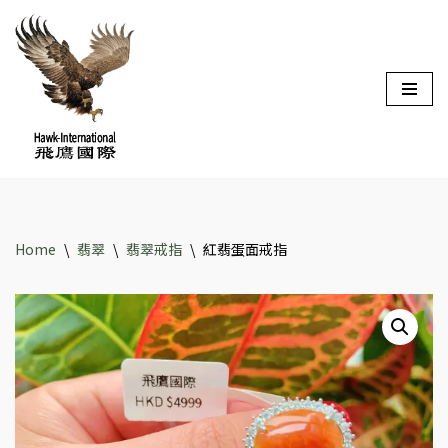
Skip
to
content
Home
\
翡翠
\
翡翠戒指
\
紅翡蛋面戒指