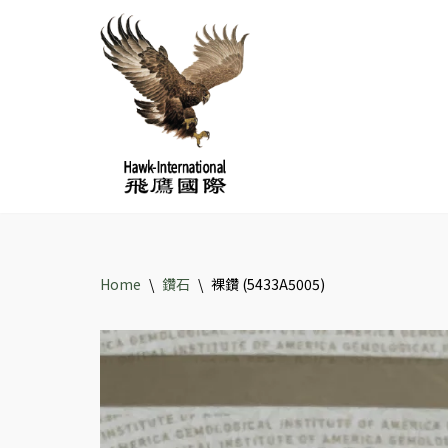
Skip
to
content
Home
\
鑽石
\
裸鑽 (5433A5005)