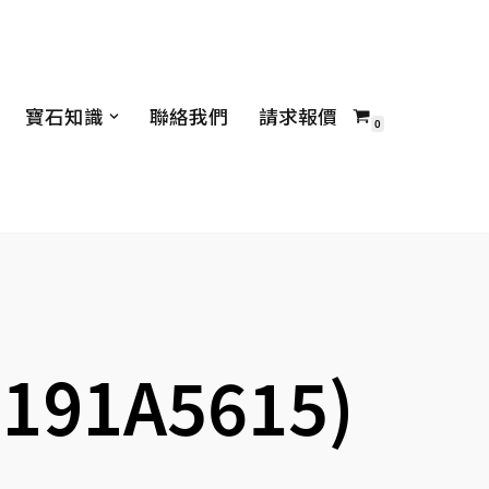
寶石知識
聯絡我們
請求報價
0
191A5615)