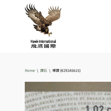
Skip
to
content
Home
\
鑽石
\
裸鑽 (6191A5615)