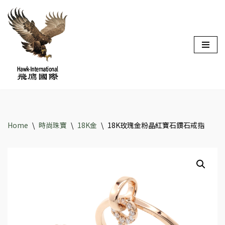
Skip
to
content
Home
\
時尚珠寶
\
18K金
\
18K玫瑰金粉晶紅寶石鑽石戒指