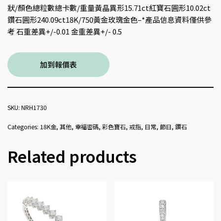
狀/顏色總粒數總卡數/重量黃晶異形15.71ct紅寶石圓形10.02ct
鑽石圓形240.09ct18K/750黃金玫瑰金色–*產品信息資料僅供參
考 石重差異+/-0.01 金重差異+/- 0.5
加到報價表
SKU:
NRH1730
Categories:
18K金
,
其他
,
幸福密碼
,
彩色寶石
,
戒指
,
日常
,
節日
,
鑽石
Related products