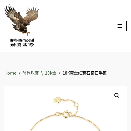
Skip
to
content
Home
\
時尚珠寶
\
18K金
\
18K黃金紅寶石鑽石手鏈