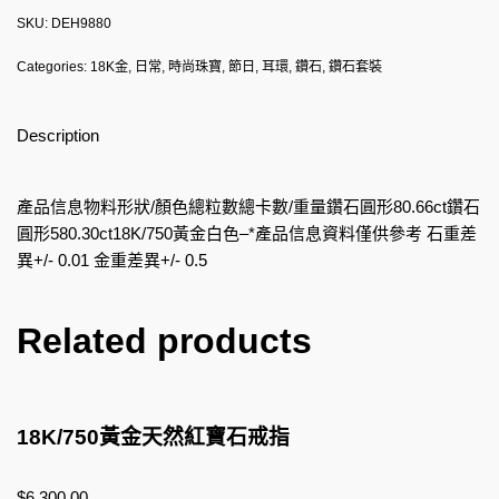
SKU:
DEH9880
Categories:
18K金
,
日常
,
時尚珠寶
,
節日
,
耳環
,
鑽石
,
鑽石套裝
Description
產品信息物料形狀/顏色總粒數總卡數/重量鑽石圓形80.66ct鑽石
圓形580.30ct18K/750黃金白色–*產品信息資料僅供參考 石重差
異+/- 0.01 金重差異+/- 0.5
Related products
18K/750黃金天然紅寶石戒指
$
6,300.00