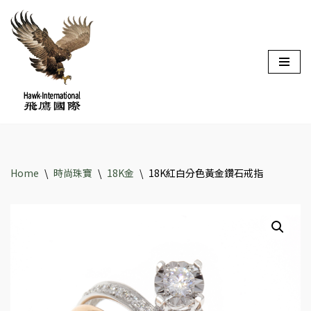
Skip
to
content
Home
\
時尚珠寶
\
18K金
\
18K紅白分色黃金鑽石戒指