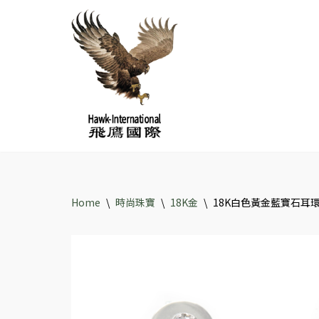
Skip
to
content
Home
\
時尚珠寶
\
18K金
\
18K白色黃金藍寶石耳