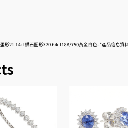
4ct鑽石圓形320.64ct18K/750黃金白色–*產品信息資料僅供參
ts