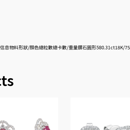
物料形狀/顏色總粒數總卡數/重量鑽石圓形580.31ct18K/7
ts