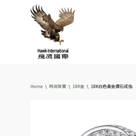
Skip
to
content
Home
\
時尚珠寶
\
18K金
\
18K白色黃金鑽石戒指