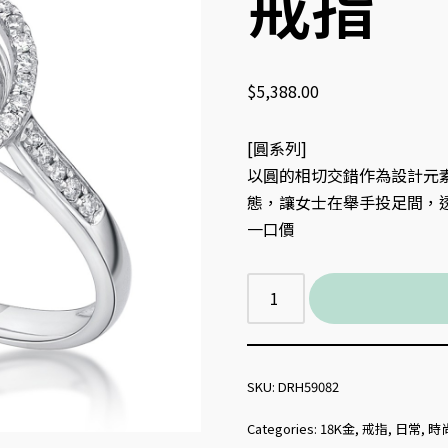
戒指
$
5,388.00
[圓系列]
以圓的相切交錯作為設計元
態，讓女士在舉手投足間，
一口價
SKU:
DRH59082
Categories:
18K金
,
戒指
,
日常
,
時