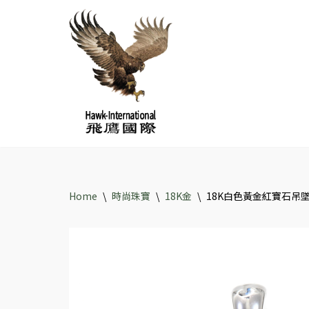
Skip
to
content
Home
\
時尚珠寶
\
18K金
\
18K白色黃金紅寶石吊