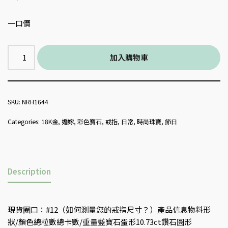
一口價
加入購物車
SKU:
NRH1644
Categories:
18K金
,
婚嫁
,
彩色寶石
,
戒指
,
日常
,
時尚珠寶
,
節日
Description
現貨圈口：#12（如何測量您的戒指尺寸？）產品信息物料形
狀/顏色總粒數總卡數/重量藍寶石蛋形10.73ct鑽石圓形