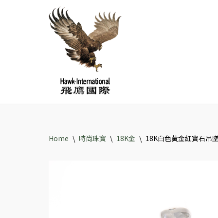
Skip
to
content
Home
\
時尚珠寶
\
18K金
\
18K白色黃金紅寶石吊