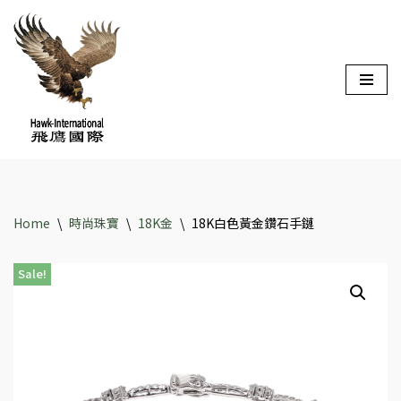
Skip
to
content
Home
\
時尚珠寶
\
18K金
\
18K白色黃金鑽石手鏈
Sale!