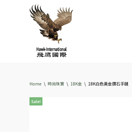
Skip
to
content
Home
\
時尚珠寶
\
18K金
\
18K白色黃金鑽石手鏈
Sale!