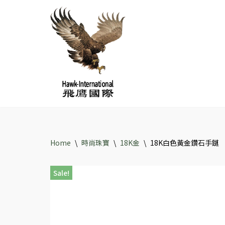
Skip
to
content
Home
\
時尚珠寶
\
18K金
\
18K白色黃金鑽石手鏈
Sale!