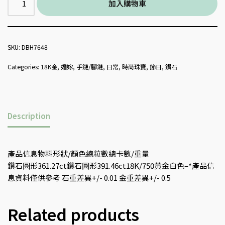
加入購物車
SKU:
DBH7648
Categories:
18K金
,
婚嫁
,
手鏈/腳鏈
,
日常
,
時尚珠寶
,
節日
,
鑽石
Description
產品信息物料形狀/顏色總粒數總卡數/重量
鑽石圓形361.27ct鑽石圓形391.46ct18K/750黃金白色–*產品信
息資料僅供參考 石重差異+/- 0.01 金重差異+/- 0.5
Related products