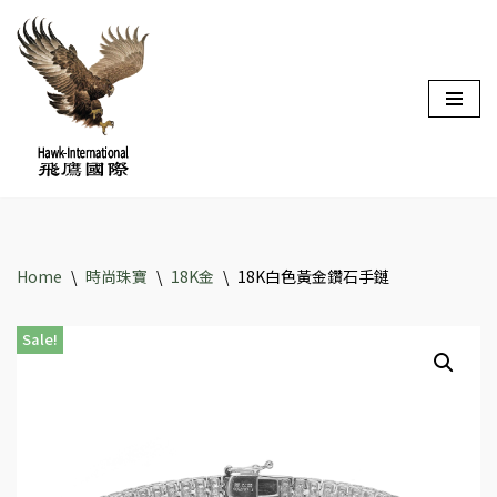
Skip
to
content
Home
\
時尚珠寶
\
18K金
\
18K白色黃金鑽石手鏈
Sale!