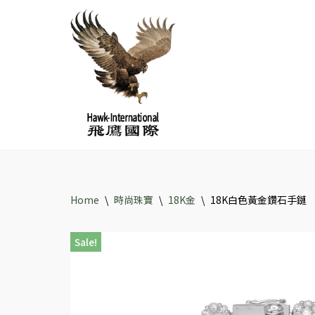
Skip
to
content
Home
\
時尚珠寶
\
18K金
\
18K白色黃金鑽石手鏈
Sale!