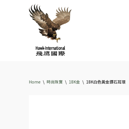
Skip
to
content
Home
\
時尚珠寶
\
18K金
\
18K白色黃金鑽石耳環