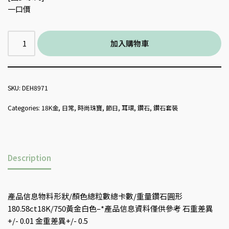
一口價
加入購物車
SKU:
DEH8971
Categories:
18K金
,
日常
,
時尚珠寶
,
節日
,
耳環
,
鑽石
,
鑽石套裝
Description
產品信息物料形狀/顏色總粒數總卡數/重量鑽石圓形
180.58ct18K/750黃金白色–*產品信息資料僅供參考 石重差異
+/- 0.01 金重差異+/- 0.5