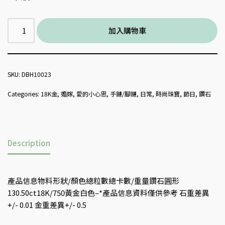
加入購物車
SKU:
DBH10023
Categories:
18K金
,
婚嫁
,
愛的小心思
,
手鏈/腳鏈
,
日常
,
時尚珠寶
,
節日
,
鑽石
Description
產品信息物料形狀/顏色總粒數總卡數/重量鑽石圓形
130.50ct18K/750黃金白色–*產品信息資料僅供參考 石重差異
+/- 0.01 金重差異+/- 0.5