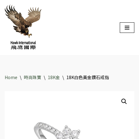
Skip
to
content
Home
\
時尚珠寶
\
18K金
\
18K白色黃金鑽石戒指