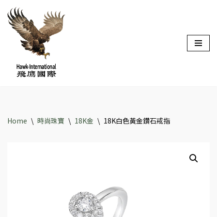
Skip
to
content
Home
\
時尚珠寶
\
18K金
\
18K白色黃金鑽石戒指