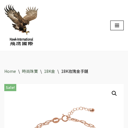
Skip
to
content
Home
\
時尚珠寶
\
18K金
\
18K玫瑰金手鏈
Sale!