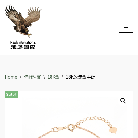
Skip
to
content
Home
\
時尚珠寶
\
18K金
\
18K玫瑰金手鏈
Sale!