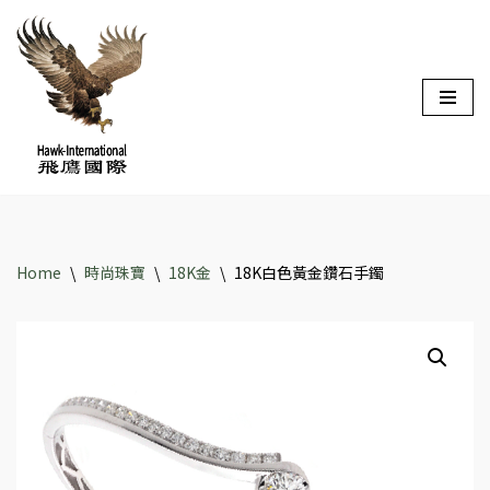
Skip
to
content
Home
\
時尚珠寶
\
18K金
\
18K白色黃金鑽石手鐲