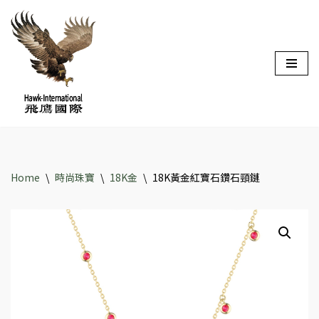
Skip
to
content
Home
\
時尚珠寶
\
18K金
\
18K黃金紅寶石鑽石頸鏈