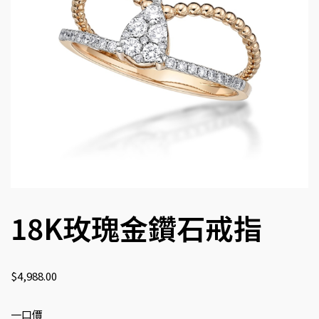
18K玫瑰金鑽石戒指
$
4,988.00
一口價