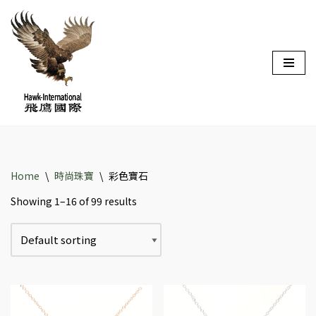
Skip
to
content
Home
\
時尚珠寶
\
彩色寶石
Showing 1–16 of 99 results